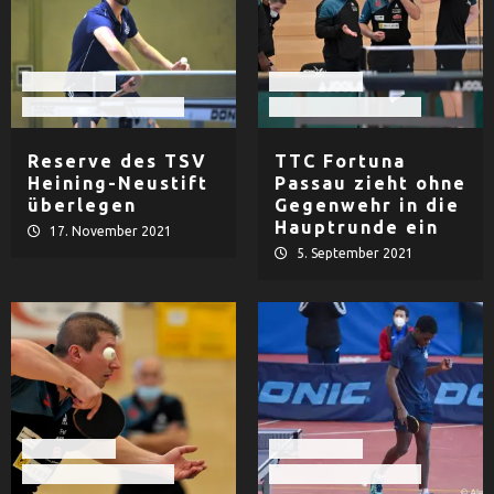
Tischtennis
Tischtennis
TSV Heining-Neustift
TTC Fortuna Passau
Reserve des TSV
TTC Fortuna
Heining-Neustift
Passau zieht ohne
überlegen
Gegenwehr in die
Hauptrunde ein
17. November 2021
5. September 2021
Tischtennis
Tischtennis
TTC Fortuna Passau
TTC Fortuna Passau