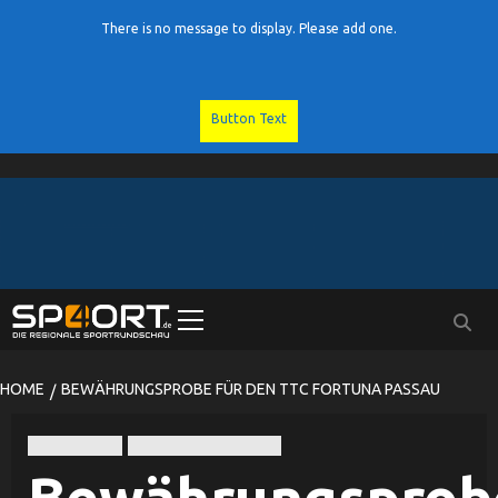
There is no message to display. Please add one.
Button Text
Skip
to
content
Primary
Menu
HOME
BEWÄHRUNGSPROBE FÜR DEN TTC FORTUNA PASSAU
Tischtennis
TTC Fortuna Passau