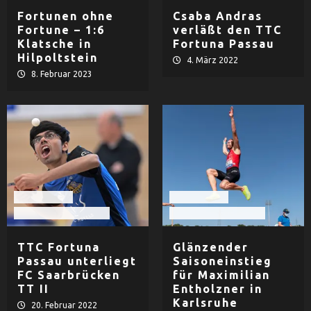
Fortunen ohne
Csaba Andras
Fortune – 1:6
verläßt den TTC
Klatsche in
Fortuna Passau
Hilpoltstein
4. März 2022
8. Februar 2023
Tischtennis
Tischtennis
TTC Fortuna Passau
TTC Fortuna Passau
TTC Fortuna
Glänzender
Passau unterliegt
Saisoneinstieg
FC Saarbrücken
für Maximilian
TT II
Entholzner in
Karlsruhe
20. Februar 2022