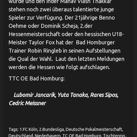
wurde und den Inder Manav Viash Thakkar
stehen noch zwei überaus talentierte junge
Spieler zur Verfügung. Der 21jährige Benno
Oehme oder Dominik Scheja, 2.der
Hessenmeisterschaft oder den hessischen U18-
Meister Taylor Fox hat der Bad Homburger
Trainer Robin Ringleb in seinen Aufstellungen
die Qual der Wahl. Laut den letzten Meldungen
werden die Hessen wie folgt aufschlagen.
TTC OE Bad Homburg:
Lubomir Jancarik, Yuta Tanaka, Rares Sipos,
Cedric Meissner
Tags:
1.FC Köln
,
2.Bundesliga
,
Deutsche Pokalmeisterschaft
,
Deutschland
,
Niederbayern
,
TC OE Bad Homburg
,
Tischtennis
,