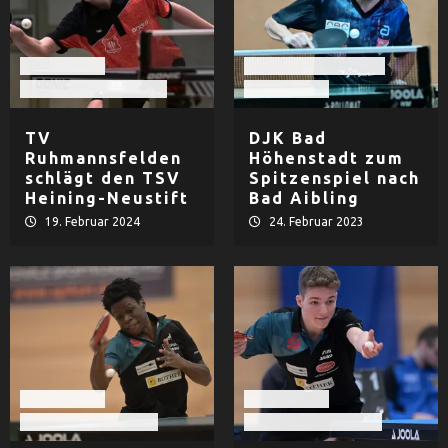
Tischtennis
DJK Bad Höhenstadt
TSV Heining-Neustift
Tischtennis
TV
DJK Bad
Ruhmannsfelden
Höhenstadt zum
schlägt den TSV
Spitzenspiel nach
Heining-Neustift
Bad Aibling
19. Februar 2024
24. Februar 2023
Tischtennis
Tischtennis
TTC Fortuna Passau
TTC Fortuna Passau