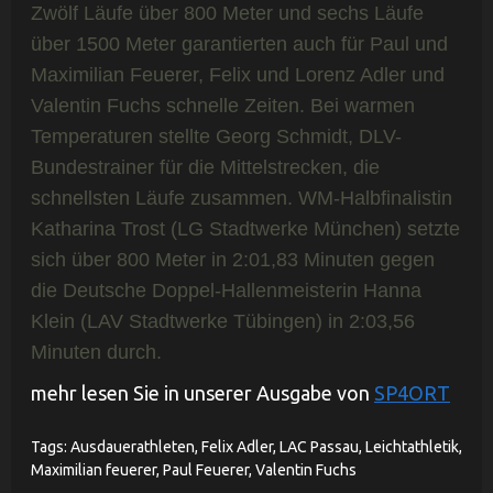
Zwölf Läufe über 800 Meter und sechs Läufe
über 1500 Meter garantierten auch für Paul und
Maximilian Feuerer, Felix und Lorenz Adler und
Valentin Fuchs schnelle Zeiten. Bei warmen
Temperaturen stellte Georg Schmidt, DLV-
Bundestrainer für die Mittelstrecken, die
schnellsten Läufe zusammen. WM-Halbfinalistin
Katharina Trost (LG Stadtwerke München) setzte
sich über 800 Meter in 2:01,83 Minuten gegen
die Deutsche Doppel-Hallenmeisterin Hanna
Klein (LAV Stadtwerke Tübingen) in 2:03,56
Minuten durch.
mehr lesen Sie in unserer Ausgabe von
SP4ORT
Tags:
Ausdauerathleten
,
Felix Adler
,
LAC Passau
,
Leichtathletik
,
Maximilian feuerer
,
Paul Feuerer
,
Valentin Fuchs