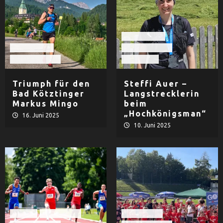
Extremsport
Extremsport
Leichtathletik
Leichtathletik
LG Passau
Triumph für den
Steffi Auer –
Bad Kötztinger
Langstrecklerin
Markus Mingo
beim
„Hochkönigsman“
16. Juni 2025
10. Juni 2025
Herren
LAC Passau
LAC Passau