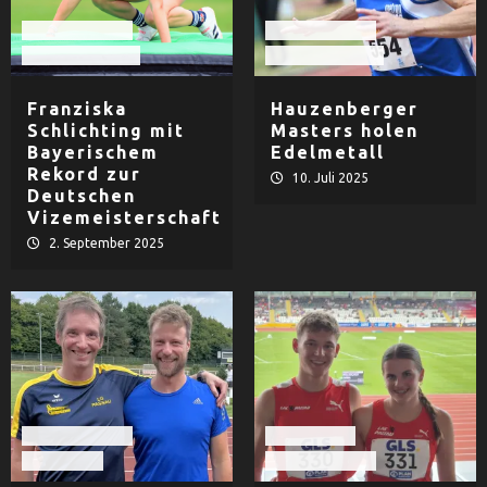
Leichtathletik
Leichtathletik
TV Hauzenberg
TV Hauzenberg
Franziska
Hauzenberger
Schlichting mit
Masters holen
Bayerischem
Edelmetall
Rekord zur
10. Juli 2025
Deutschen
Vizemeisterschaft
2. September 2025
Leichtathletik
LAC Passau
LG Passau
Leichtathletik