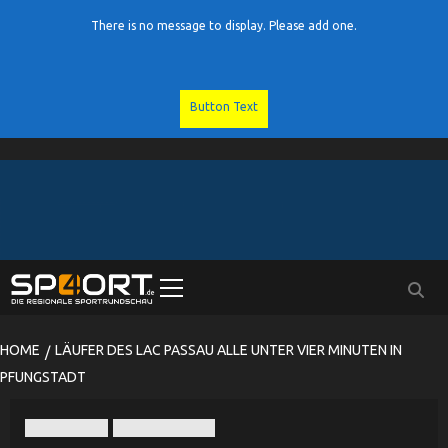
There is no message to display. Please add one.
Button Text
Skip
to
content
Primary
Menu
HOME
LÄUFER DES LAC PASSAU ALLE UNTER VIER MINUTEN IN
PFUNGSTADT
LAC Passau
Leichtathletik