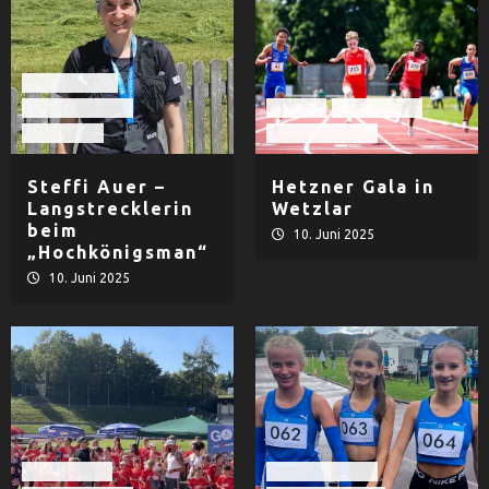
Extremsport
Leichtathletik
Herren
LAC Passau
LG Passau
Leichtathletik
Steffi Auer –
Hetzner Gala in
Langstrecklerin
Wetzlar
beim
10. Juni 2025
„Hochkönigsman“
10. Juni 2025
LAC Passau
Leichtathletik