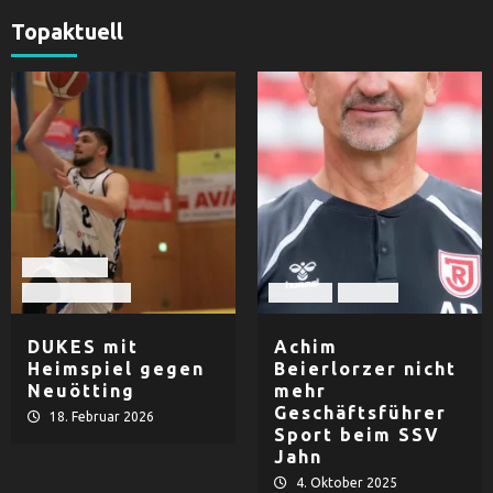
Topaktuell
Basketball
TV Dingolfing
Fußball
Herren
DUKES mit
Achim
Heimspiel gegen
Beierlorzer nicht
Neuötting
mehr
Geschäftsführer
18. Februar 2026
Sport beim SSV
Jahn
4. Oktober 2025