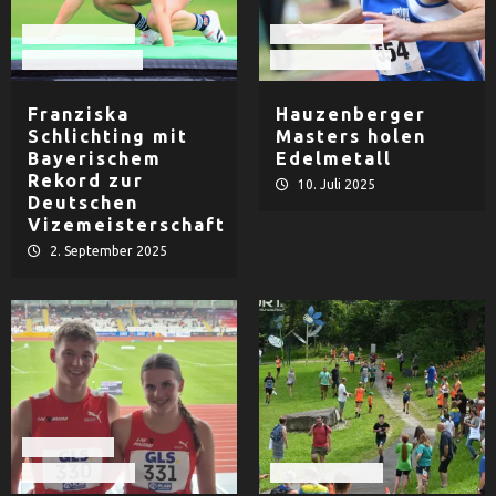
Leichtathletik
Leichtathletik
TV Hauzenberg
TV Hauzenberg
Franziska
Hauzenberger
Schlichting mit
Masters holen
Bayerischem
Edelmetall
Rekord zur
10. Juli 2025
Deutschen
Vizemeisterschaft
2. September 2025
LAC Passau
Leichtathletik
Leichtathletik