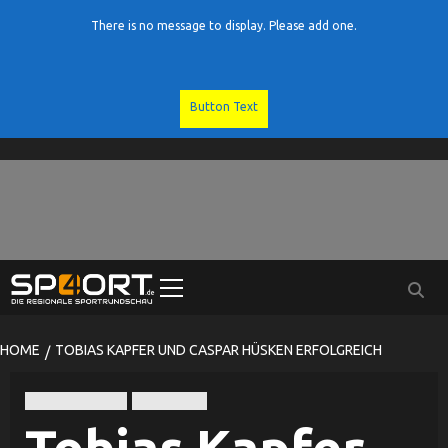
There is no message to display. Please add one.
Button Text
Skip
to
content
Primary
Menu
HOME
TOBIAS KAPFER UND CASPAR HÜSKEN ERFOLGREICH
Leichtathletik
LG Passau