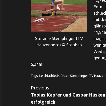
12,79s
Form b
schlec
mit de
glänzt
11,84m
Stefanie Stemplinger (TV
magisc
Hauzenberg) © Stephan
wenige
Weitsp
genug,
5,24m.
Tags:
Leichtathletik
,
Ritter
,
Stemplinger
,
TV Hauzen
Continue
Previous
Tobias Kapfer und Caspar Hüsken
Reading
erfolgreich