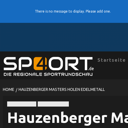
There is no message to display. Please add one.
Skip
to
content
Startseite
HOME
HAUZENBERGER MASTERS HOLEN EDELMETALL
Leichtathletik
TV Hauzenberg
Hauzenberger Ma