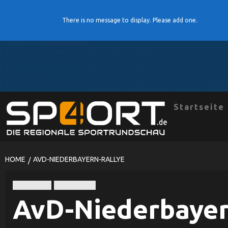
There is no message to display. Please add one.
Skip
to
content
Startseite
HOME
AVD-NIEDERBAYERN-RALLYE
Automobil
Motorsport
AvD-Niederbayer