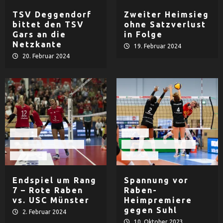
TSV Deggendorf
Zweiter Heimsieg
bittet den TSV
ohne Satzverlust
Gars an die
in Folge
Netzkante
19. Februar 2024
20. Februar 2024
Damen
Damen
Rote Raben Vilsbiburg
Rote Raben Vilsbiburg
Volleyball
Volleyball
Endspiel um Rang
Spannung vor
7 – Rote Raben
Raben-
vs. USC Münster
Heimpremiere
gegen Suhl
2. Februar 2024
10. Oktober 2023