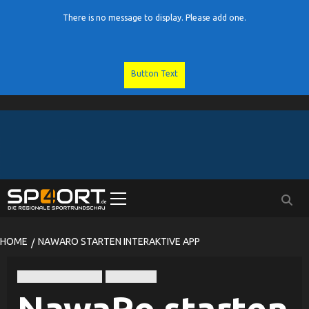
There is no message to display. Please add one.
Button Text
Skip
to
content
Primary
Menu
HOME
NAWARO STARTEN INTERAKTIVE APP
Nawaro Straubing
Volleyball