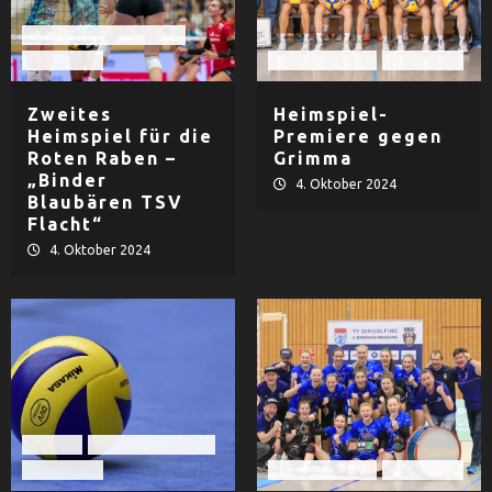
Rote Raben Vilsbiburg
Volleyball
TV Dingolfing
Volleyball
Zweites
Heimspiel-
Heimspiel für die
Premiere gegen
Roten Raben –
Grimma
„Binder
4. Oktober 2024
Blaubären TSV
Flacht“
4. Oktober 2024
Herren
TSV Deggendorf
Volleyball
TV Dingolfing
Volleyball