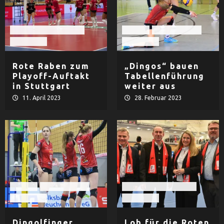
Rote Raben Vilsbiburg
Damen
TV Dingolfing
Volleyball
Volleyball
Rote Raben zum
„Dingos“ bauen
Playoff-Auftakt
Tabellenführung
in Stuttgart
weiter aus
11. April 2023
28. Februar 2023
Damen
TV Dingolfing
Rote Raben Vilsbiburg
Volleyball
Volleyball
Dingolfinger
Lob für die Roten