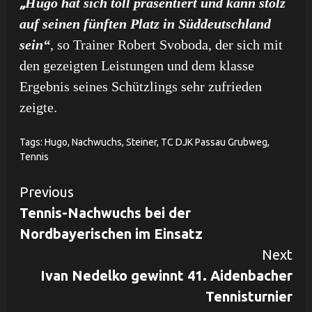
„
Hugo hat sich toll präsentiert und kann stolz
auf seinen fünften Platz in Süddeutschland
sein“
, so Trainer Robert Svoboda, der sich mit
den gezeigten Leistungen und dem klasse
Ergebnis seines Schützlings sehr zufrieden
zeigte.
Tags:
Hugo
,
Nachwuchs
,
Steiner
,
TC DJK Passau Grubweg
,
Tennis
Continue
Previous
Tennis-Nachwuchs bei der
Reading
Nordbayerischen im Einsatz
Next
Ivan Nedelko gewinnt 41. Aidenbacher
Tennisturnier