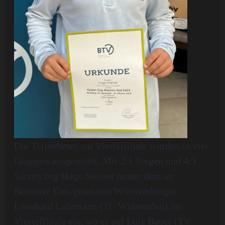
Die Teilnehmer am Viertelfinale wurden in vier
Gruppen ausgespielt. Mit 2:1 Siegen und 4:3
Sätzen zog Hugo Steiner hinter dem an
Nummer Eins gesetzten Württemberger
Leonhard Lahrmann (TC Winnenden) ins
Viertelfinale ein, wo er auf Luiz Bauer (TV