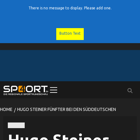
There is no message to display. Please add one.
Button Text
Skip
to
content
Primary
Menu
HOME
HUGO STEINER FÜNFTER BEI DEN SÜDDEUTSCHEN
Tennis