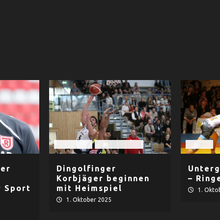
Basketball
TV Dingolfing
Ringen
zer
Dingolfinger
Unterg
Korbjäger beginnen
– Ring
r Sport
mit Heimspiel
1. Okto
1. Oktober 2025