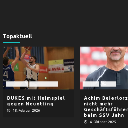
Topaktuell
Basketball
TV Dingolfing
Fußball
Herren
DUKES mit Heimspiel
Achim Beierlor
gegen Neuötting
nicht mehr
Geschäftsführe
18. Februar 2026
beim SSV Jahn
4. Oktober 2025