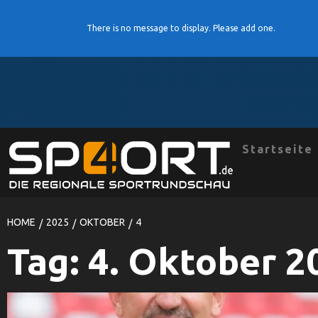
There is no message to display. Please add one.
Skip
to
content
Startseite
HOME
2025
OKTOBER
4
Tag:
4. Oktober 2