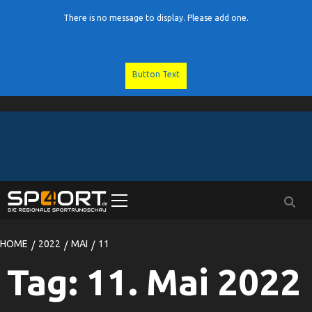
There is no message to display. Please add one.
Button Text
Skip
to
content
Primary
Menu
HOME
2022
MAI
11
Tag:
11. Mai 2022