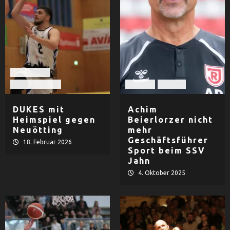
Basketball
TV Dingolfing
Fußball
Herren
DUKES mit
Achim
Heimspiel gegen
Beierlorzer nicht
Neuötting
mehr
Geschäftsführer
18. Februar 2026
Sport beim SSV
Jahn
4. Oktober 2025