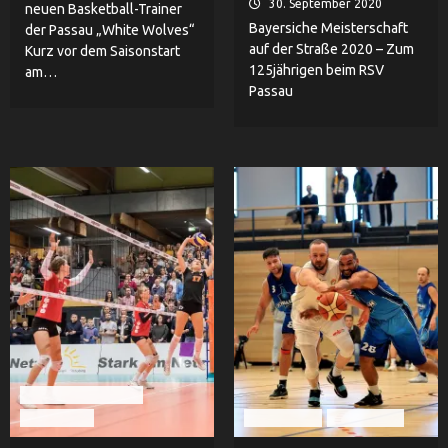
30. September 2020
neuen Basketball-Trainer
Bayersiche Meisterschaft
der Passau „White Wolves“
auf der Straße 2020 – Zum
Kurz vor dem Saisonstart
125jährigen beim RSV
am…
Passau
Nawaro Straubing
Volleyball
Basketball
TV Passau