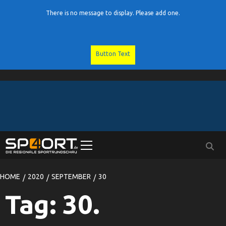
There is no message to display. Please add one.
Button Text
Skip
to
content
Primary
Menu
HOME
2020
SEPTEMBER
30
Tag:
30.