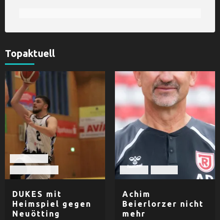
Topaktuell
Basketball
TV Dingolfing
Fußball
Herren
DUKES mit
Achim
Heimspiel gegen
Beierlorzer nicht
Neuötting
mehr