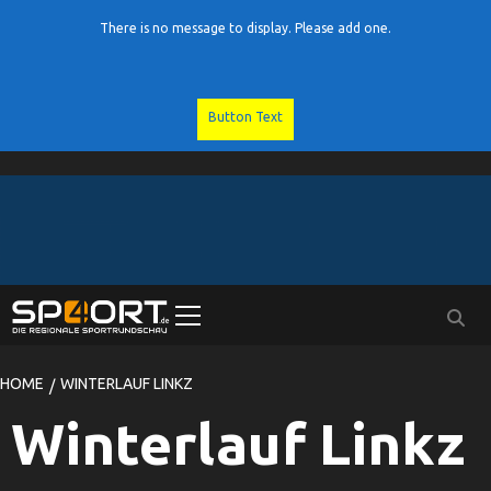
There is no message to display. Please add one.
Button Text
Skip
to
content
Primary
Menu
HOME
WINTERLAUF LINKZ
Winterlauf Linkz