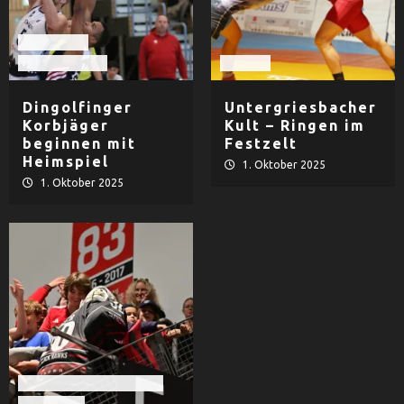
Basketball
TV Dingolfing
Ringen
Dingolfinger
Untergriesbacher
Korbjäger
Kult – Ringen im
beginnen mit
Festzelt
Heimspiel
1. Oktober 2025
1. Oktober 2025
EHF Black Hawks Passau
Eishockey