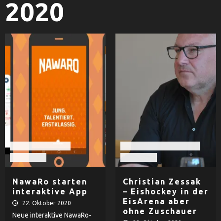
2020
Nawaro Straubing
EHF Black Hawks Passau
Volleyball
Eishockey
NawaRo starten
Christian Zessak
interaktive App
– Eishockey in der
EisArena aber
22. Oktober 2020
ohne Zuschauer
Neue interaktive NawaRo-