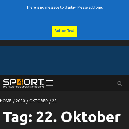
There is no message to display. Please add one.
Button Text
Skip
to
content
Primary
Menu
HOME
2020
OKTOBER
22
Tag:
22. Oktober