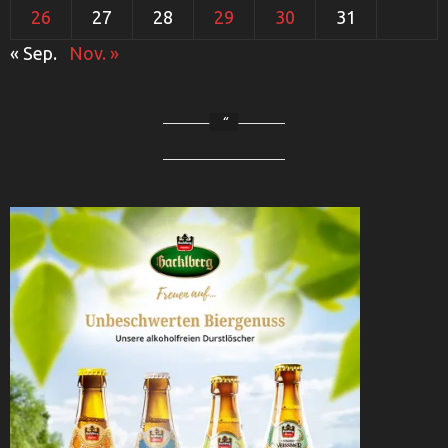
26
27
28
29
30
31
« Sep.
Nov. »