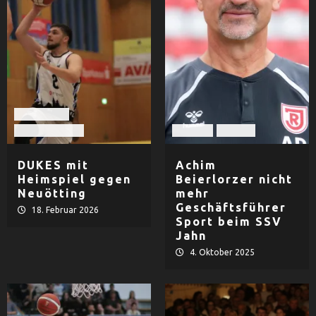
Basketball
TV Dingolfing
Fußball
Herren
DUKES mit
Achim
Heimspiel gegen
Beierlorzer nicht
Neuötting
mehr
Geschäftsführer
18. Februar 2026
Sport beim SSV
Jahn
4. Oktober 2025